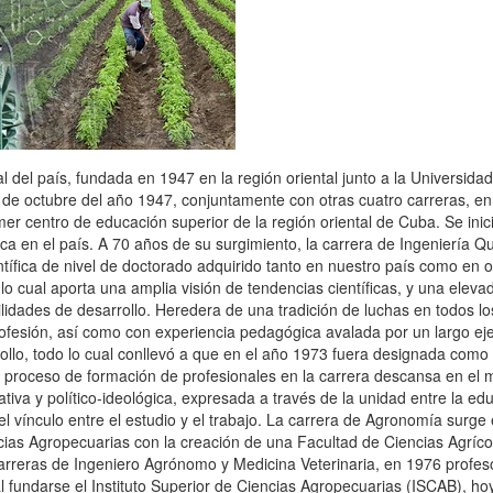
l del país, fundada en 1947 en la región oriental junto a la Universida
 de octubre del año 1947, conjuntamente con otras cuatro carreras, en
er centro de educación superior de la región oriental de Cuba. Se inici
ca en el país. A 70 años de su surgimiento, la carrera de Ingeniería Q
tífica de nivel de doctorado adquirido tanto en nuestro país como en o
lo cual aporta una amplia visión de tendencias científicas, y una eleva
bilidades de desarrollo. Heredera de una tradición de luchas en todos lo
fesión, así como con experiencia pedagógica avalada por un largo ejer
rollo, todo lo cual conllevó a que en el año 1973 fuera designada como
l proceso de formación de profesionales en la carrera descansa en el 
cativa y político-ideológica, expresada a través de la unidad entre la ed
 y el vínculo entre el estudio y el trabajo. La carrera de Agronomía surge 
ncias Agropecuarias con la creación de una Facultad de Ciencias Agríco
carreras de Ingeniero Agrónomo y Medicina Veterinaria, en 1976 profes
 fundarse el Instituto Superior de Ciencias Agropecuarias (ISCAB), ho