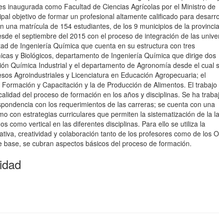
es inaugurada como Facultad de Ciencias Agrícolas por el Ministro de
l objetivo de formar un profesional altamente calificado para desarrol
 una matrícula de 154 estudiantes, de los 9 municipios de la provincia 
esde el septiembre del 2015 con el proceso de integración de las univ
tad de Ingeniería Química que cuenta en su estructura con tres
as y Biológicos, departamento de Ingeniería Química que dirige dos
ción Química Industrial y el departamento de Agronomía desde el cual 
esos Agroindustriales y Licenciatura en Educación Agropecuaria; el
e Formación y Capacitación y la de Producción de Alimentos. El trabajo
calidad del proceso de formación en los años y disciplinas. Se ha traba
espondencia con los requerimientos de las carreras; se cuenta con una
mo con estrategias curriculares que permiten la sistematización de la l
s como vertical en las diferentes disciplinas. Para ello se utiliza la
ciativa, creatividad y colaboración tanto de los profesores como de los
de base, se cubran aspectos básicos del proceso de formación.
idad