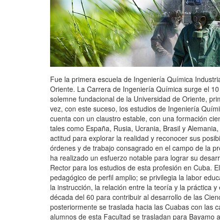
Fue la primera escuela de Ingeniería Química Industria
Oriente. La Carrera de Ingeniería Química surge el 10
solemne fundacional de la Universidad de Oriente, prim
vez, con este suceso, los estudios de Ingeniería Quími
cuenta con un claustro estable, con una formación cien
tales como España, Rusia, Ucrania, Brasil y Alemania, 
actitud para explorar la realidad y reconocer sus posi
órdenes y de trabajo consagrado en el campo de la pro
ha realizado un esfuerzo notable para lograr su desar
Rector para los estudios de esta profesión en Cuba. E
pedagógico de perfil amplio; se privilegia la labor edu
la instrucción, la relación entre la teoría y la práctica
década del 60 para contribuir al desarrollo de las Cie
posteriormente se traslada hacia las Cuabas con las 
alumnos de esta Facultad se trasladan para Bayamo al