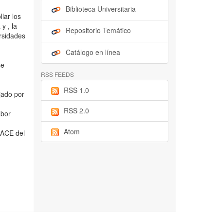
Biblioteca Universitaria
lar los
y , la
Repositorio Temático
ersidades
Catálogo en línea
se
RSS FEEDS
RSS 1.0
jado por
RSS 2.0
abor
Atom
 OACE del