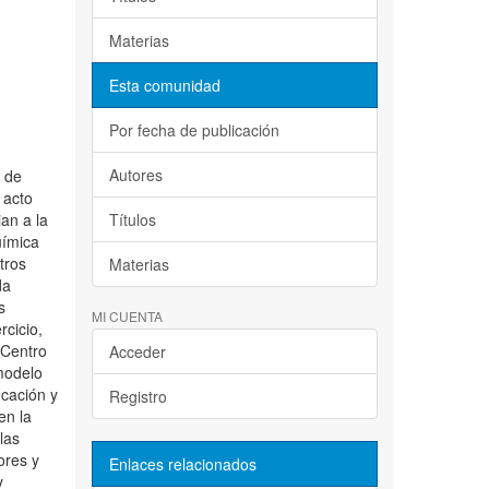
Materias
Esta comunidad
Por fecha de publicación
Autores
d de
 acto
an a la
Títulos
uímica
tros
Materias
da
s
MI CUENTA
cicio,
 Centro
Acceder
modelo
ucación y
Registro
en la
las
ores y
Enlaces relacionados
y