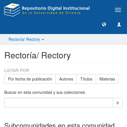
Camb
nave
Rectoría/ Rectory
Rectoría/ Rectory
LISTAR POR
Por fecha de publicación
Autores
Títulos
Materias
Buscar en esta comunidad y sus colecciones:
Ir
Subcomunidades en esta comunidad